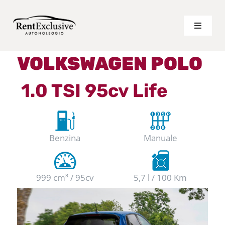
Salta
al
Toggle
Navigat
contenuto
LISTINO LUNGO TERMINE
VOLKSWAGEN POLO
1.0 TSI 95cv Life
LISTINO BREVE TERMINE
VANTAGGI
Benzina
Manuale
CHI SIAMO
999 cm³ / 95cv
5,7 l / 100 Km
PREVENTIVO PERSONALIZZATO