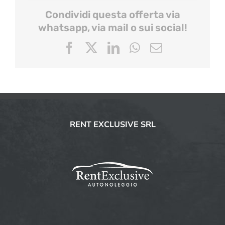
Condividi questa offerta via
whatsapp, via mail o sui social!
Facebook
X
LinkedIn
WhatsApp
Email
RENT EXCLUSIVE SRL