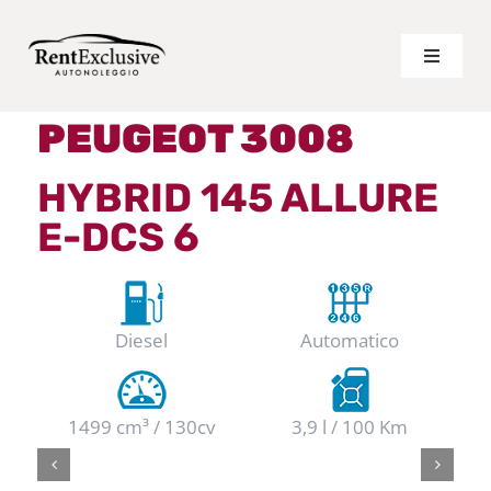
Salta
al
Toggle
Navigat
contenuto
LISTINO LUNGO TERMINE
PEUGEOT 3008
HYBRID 145 ALLURE
LISTINO BREVE TERMINE
E-DCS 6
VANTAGGI
CHI SIAMO
Diesel
Automatico
PREVENTIVO PERSONALIZZATO
1499 cm³ / 130cv
3,9 l / 100 Km