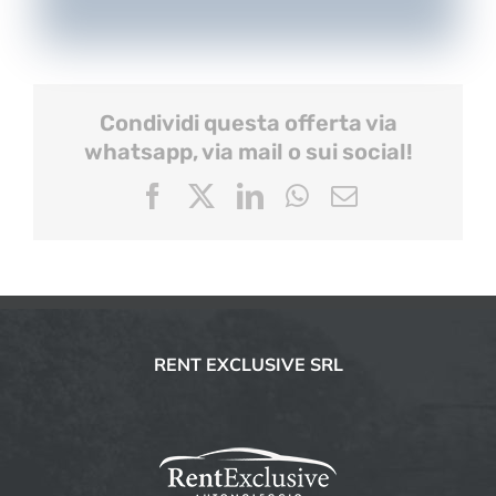
Condividi questa offerta via
whatsapp, via mail o sui social!
Facebook
X
LinkedIn
WhatsApp
Email
RENT EXCLUSIVE SRL