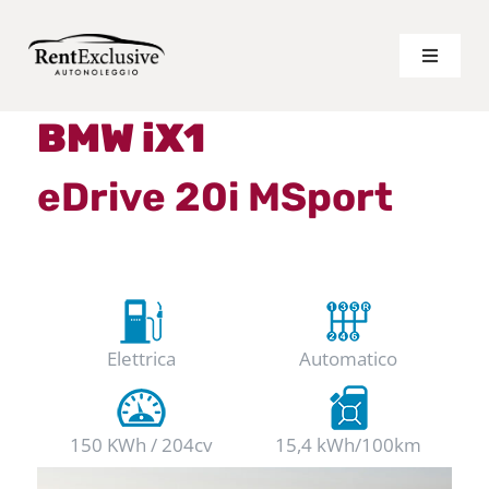
Salta
al
Toggle
Navigat
contenuto
LISTINO LUNGO TERMINE
BMW iX1
eDrive 20i MSport
LISTINO BREVE TERMINE
VANTAGGI
CHI SIAMO
Elettrica
Automatico
PREVENTIVO PERSONALIZZATO
150 KWh / 204cv
15,4 kWh/100km