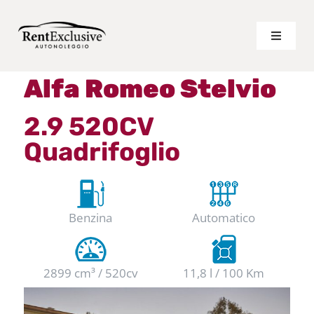
Salta
al
Toggle
Navigat
contenuto
LISTINO LUNGO TERMINE
Alfa Romeo Stelvio
2.9 520CV
LISTINO BREVE TERMINE
Quadrifoglio
VANTAGGI
CHI SIAMO
Benzina
Automatico
PREVENTIVO PERSONALIZZATO
2899 cm³ / 520cv
11,8 l / 100 Km