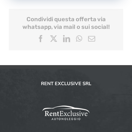
Condividi questa offerta via
whatsapp, via mail o sui social!
Facebook
X
LinkedIn
WhatsApp
Email
RENT EXCLUSIVE SRL